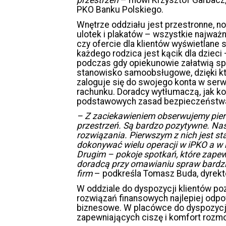
PKO Banku Polskiego.
Wnętrze oddziału jest przestronne, no
ulotek i plakatów – wszystkie najważ
czy ofercie dla klientów wyświetlan
każdego rodzica jest kącik dla dzieci 
podczas gdy opiekunowie załatwią spr
stanowisko samoobsługowe, dzięki k
zaloguje się do swojego konta w serwi
rachunku. Doradcy wytłumaczą, jak ko
podstawowych zasad bezpieczeństw
– Z zaciekawieniem obserwujemy pie
przestrzeń. Są bardzo pozytywne. Na
rozwiązania. Pierwszym z nich jest 
dokonywać wielu operacji w iPKO a w 
Drugim – pokoje spotkań, które zapew
doradcą przy omawianiu spraw bardzie
firm
– podkreśla Tomasz Buda, dyrekt
W oddziale do dyspozycji klientów po
rozwiązań finansowych najlepiej odpo
biznesowe. W placówce do dyspozycji 
zapewniających ciszę i komfort rozm