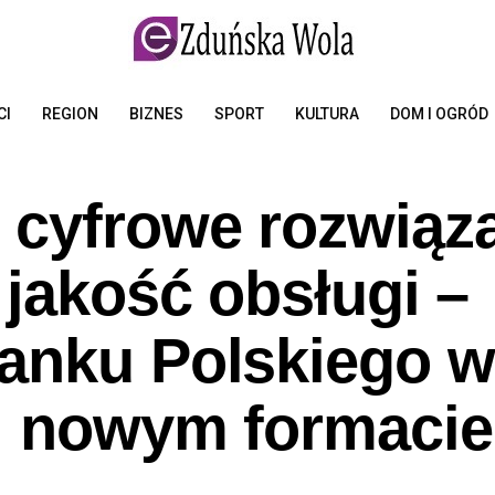
CI
REGION
BIZNES
SPORT
KULTURA
DOM I OGRÓD
 cyfrowe rozwiąza
 jakość obsługi –
anku Polskiego w
i nowym formacie