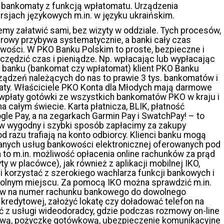
 bankomaty z funkcją wpłatomatu. Urządzenia
rsjach językowych m.in. w języku ukraińskim.
y załatwić sami, bez wizyty w oddziale. Tych procesów,
rowy przybywa systematycznie, a banki cały czas
wości. W PKO Banku Polskim to proste, bezpieczne i
zędzić czas i pieniądze. Np. wpłacając lub wypłacając
 banku (bankomat czy wpłatomat) klient PKO Banku
urządzeń należących do nas to prawie 3 tys. bankomatów i
łaty. Właściciele PKO Konta dla Młodych mają darmowe
i wpłaty gotówki ze wszystkich bankomatów PKO w kraju i
 całym świecie. Karta płatnicza, BLIK, płatność
gle Pay, a na zegarkach Garmin Pay i SwatchPay! – to
m w wygodny i szybki sposób zapłacimy za zakupy
od razu trafiają na konto odbiorcy. Klienci banku mogą
anych usług bankowości elektronicznej oferowanych pod
to m.in. możliwość opłacenia online rachunków za prąd
y w placówce), jak również z aplikacji mobilnej IKO,
i korzystać z szerokiego wachlarza funkcji bankowych i
wolnym miejscu. Za pomocą IKO można sprawdzić m.in.
zelew na numer rachunku bankowego do dowolnego
e kredytowej, założyć lokatę czy doładować telefon na
ać z usługi wideodoradcy, gdzie podczas rozmowy on-line
tową, pożyczkę gotówkową, ubezpieczenie komunikacyjne