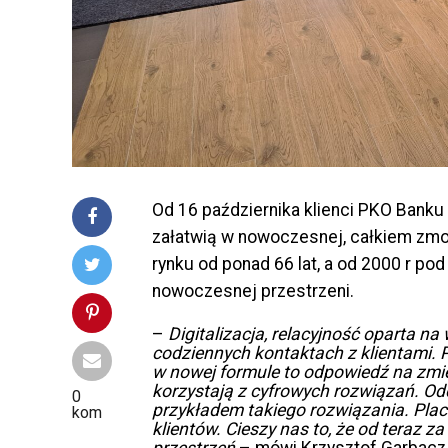
Od 16 października klienci PKO Bank
załatwią w nowoczesnej, całkiem zmod
rynku od ponad 66 lat, a od 2000 r p
nowoczesnej przestrzeni.
–
Digitalizacja, relacyjność oparta na
codziennych kontaktach z klientami. 
w nowej formule to odpowiedź na zmien
korzystają z cyfrowych rozwiązań. Od
0
przykładem takiego rozwiązania. Placó
kom
klientów. Cieszy nas to, że od teraz 
przestrzeń
– mówi Krzysztof Garbacz,