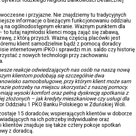
woczesne i przyjazne. Nie znajdziemy tu tradycyjnych
niejsze informacje o bieżącym funkcjonowaniu oddziału
e są na ogólnodostępnym ekranie. Ważnym punktem dla
– to tutaj najmłodsi klienci mogą zająć się zabawą,
awę, z którą przyszli. Ważną częścią placówki jest
tóremu klient samodzielnie bądź z pomocą doradcy
sie internetowym iPKO i sprawdzi m.in. saldo czy historię
rzystać z nowych technologii przy zachowaniu
a.
rwsze reakcje odwiedzających nas osób na naszą nową
szym klientom podobają się szczególnie dwa
stanowisko samoobsługowe, przy którym klient może sam
razie potrzeby na miejscu skorzystać z naszej pomocy.
niają wysoki komfort oraz pełną dyskrecję spotkania z
j złożonych – jak kredyty mieszkaniowe czy usługi dla
or Oddziału 1 PKO Banku Polskiego w Zduńskiej Woli.
zostaje 15 doradców, wspierających klientów w doborze
wiadających na ich potrzeby indywidualne oraz
klientów znajduje się także cztery pokoje spotkań
owy z doradcą.