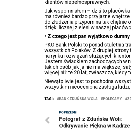
klientów niepełnosprawnych.
Jak wspomniałem – dziś to placówka 
ma również bardzo przyjazne wnętrze s
do złudzenia przypomina tak chętnie 
dzięki licznej zieleni w naszej placówc
•
Z czego jest pan wyjątkowo dumny 
PKO Bank Polski to ponad stuletnia tr
wszystkich Polaków. Z drugiej strony
na rynku rozwiązań służących kliento
Jestem świadkiem zachodzących w nas
takich osób jak ja nie ma większej sat
więcej niż te 20 lat, zwłaszcza, kiedy
Niewątpliwie jest to pochodna wszys
wszystkim nieoceniona zasługa ludzi, 
TAGI:
BANK ZDUŃSKA WOLA
POLECAMY
Z
POPRZEDNI
Fotograf z Zduńska Woli:
Odkrywanie Piękna w Kadrze