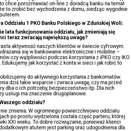
 kto chce porozmawiać on-line z doradcą banku na temat
oże to zrobić bez wychodzenia z domu, siedząc wygodnie
mputerem.
a Oddziału 1 PKO Banku Polskiego w Zduńskiej Woli:
e lata funkcjonowania oddziału, jak zmieniają się
nci teraz zwracają największą uwagę?
asta aktywność naszych klientów w świecie cyfrowym.
wdrażania się w bankowanie elektroniczne i mobilne –
ów czy wątpliwości podczas korzystania z iPKO czy IKO
 Edukujemy jak korzystać z konta w sieci i jak robić to
mobilizujemy do aktywnego korzystania z bankomatów.
nia dziś takie wsparcie i zwraca uwagę, czy ma przed
y dba o ich potrzeby, bezpieczeństwo itp. Dla nich
zy usługi ma znaczenie drugoplanowe.
i Waszego oddziału?
ę nie zmienia. W ogromnego powierzchniowo oddziału
ch po prostu wydzielona została część parteru, której
ki XXI wieku. To dobre rozwiązanie, ponieważ klienci
o dodatkowym atutem jest parking oraz udogodnienia dla