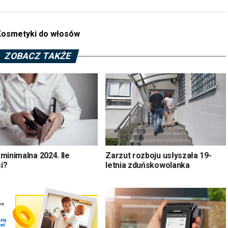
.
Kosmetyki do włosów
ZOBACZ TAKŻE
minimalna 2024. Ile
Zarzut rozboju usłyszała 19-
i?
letnia zduńskowolanka