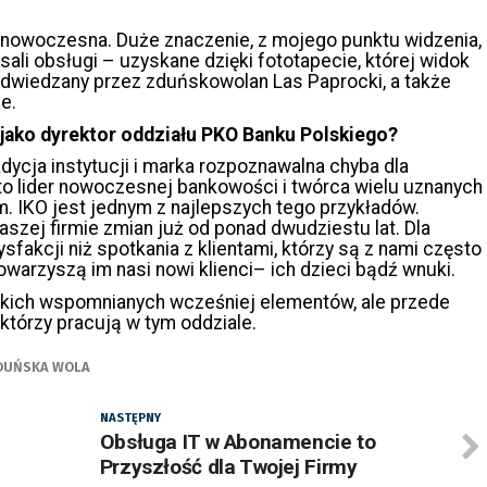
nowoczesna. Duże znaczenie, z mojego punktu widzenia,
ali obsługi – uzyskane dzięki fototapecie, której widok
odwiedzany przez zduńskowolan Las Paprocki, a także
e.
jako dyrektor oddziału PKO Banku Polskiego?
adycja instytucji i marka rozpoznawalna chyba dla
 to lider nowoczesnej bankowości i twórca wielu uznanych
m. IKO jest jednym z najlepszych tego przykładów.
zej firmie zmian już od ponad dwudziestu lat. Dla
ysfakcji niż spotkania z klientami, którzy są z nami często
 towarzyszą im nasi nowi klienci– ich dzieci bądź wnuki.
tkich wspomnianych wcześniej elementów, ale przede
którzy pracują w tym oddziale.
DUŃSKA WOLA
NASTĘPNY
Obsługa IT w Abonamencie to
Przyszłość dla Twojej Firmy