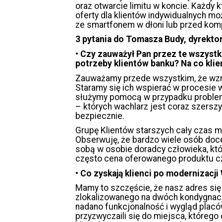
oraz otwarcie limitu w koncie. Każdy
oferty dla klientów indywidualnych m
ze smartfonem w dłoni lub przed ko
3 pytania do Tomasza Budy, dyrektor
•
Czy zauważył Pan przez te wszystki
potrzeby klientów banku? Na co klie
Zauważamy przede wszystkim, że wzr
Staramy się ich wspierać w procesie 
służymy pomocą w przypadku problem
– których wachlarz jest coraz szerszy.
bezpiecznie.
Grupę Klientów starszych cały czas 
Obserwuję, że bardzo wiele osób doce
sobą w osobie doradcy człowieka, któr
często cena oferowanego produktu c
•
Co zyskają klienci po modernizacj
Mamy to szczęście, że nasz adres si
zlokalizowanego na dwóch kondygnacja
nadano funkcjonalność i wygląd placów
przyzwyczaili się do miejsca, któreg