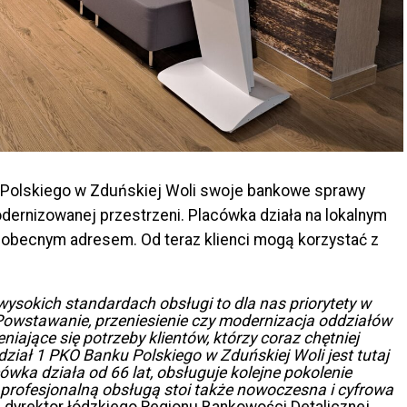
u Polskiego w Zduńskiej Woli swoje bankowe sprawy
ernizowanej przestrzeni. Placówka działa na lokalnym
od obecnym adresem. Od teraz klienci mogą korzystać z
 wysokich standardach obsługi to dla nas priorytety w
Powstawanie, przeniesienie czy modernizacja oddziałów
iające się potrzeby klientów, którzy coraz chętniej
dział 1 PKO Banku Polskiego w Zduńskiej Woli
jest tutaj
wka działa od 66 lat, obsługuje kolejne pokolenie
za profesjonalną obsługą stoi także nowoczesna i cyfrowa
 dyrektor łódzkiego Regionu Bankowości Detalicznej