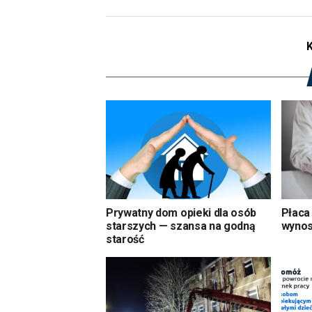
Prywatny dom opieki dla osób
Płaca 
starszych — szansa na godną
wynos
starość