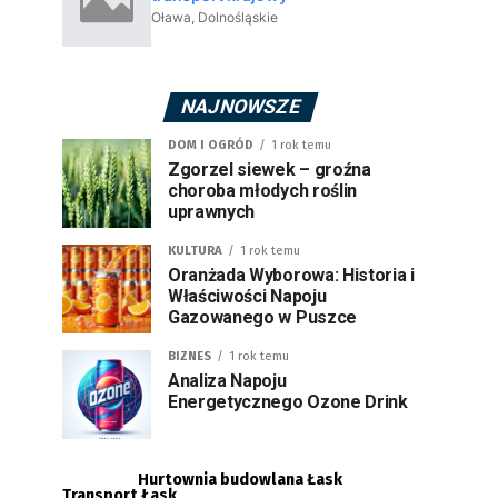
NAJNOWSZE
DOM I OGRÓD
1 rok temu
Zgorzel siewek – groźna
choroba młodych roślin
uprawnych
KULTURA
1 rok temu
Oranżada Wyborowa: Historia i
Właściwości Napoju
Gazowanego w Puszce
BIZNES
1 rok temu
Analiza Napoju
Energetycznego Ozone Drink
Hurtownia budowlana Łask
Transport Łask