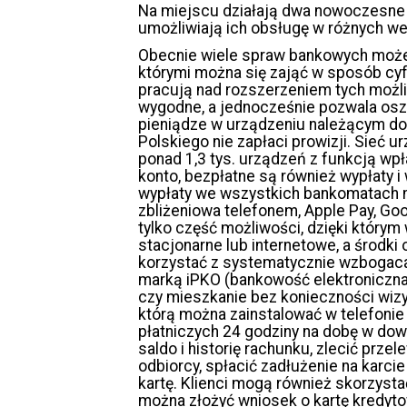
Na miejscu działają dwa nowoczesne
umożliwiają ich obsługę w różnych we
Obecnie wiele spraw bankowych możem
którymi można się zająć w sposób cyf
pracują nad rozszerzeniem tych możli
wygodne, a jednocześnie pozwala oszc
pieniądze w urządzeniu należącym do
Polskiego nie zapłaci prowizji. Sieć 
ponad 1,3 tys. urządzeń z funkcją wp
konto, bezpłatne są również wypłaty 
wypłaty we wszystkich bankomatach na
zbliżeniowa telefonem, Apple Pay, Goo
tylko część możliwości, dzięki który
stacjonarne lub internetowe, a środki 
korzystać z systematycznie wzbogac
marką iPKO (bankowość elektroniczna 
czy mieszkanie bez konieczności wizyt
którą można zainstalować w telefonie 
płatniczych 24 godziny na dobę w do
saldo i historię rachunku, zlecić pr
odbiorcy, spłacić zadłużenie na karci
kartę. Klienci mogą również skorzyst
można złożyć wniosek o kartę kredy