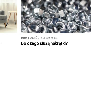
DOM I OGRÓD
3 lata temu
y
Do czego służą nakrętki?