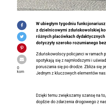
W ubiegłym tygodniu funkcjonariusz
z dzielnicowymi zduńskowolskiej kom
różnych placówkach dydaktycznych 
dotyczyły szeroko rozumianego be
Zduńskowolscy policjanci w ramach pr
spotykają się z najmłodszymi i uświa
poruszania się po drodze. Zbliża się j
0
kom
Jednym z kluczowych elementów nasze
Dzięki temu zwiększamy szansę na to,
dojdzie do zdarzenia drogowego z n