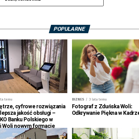
POPULARNE
ata temu
BIZNES
3 lata temu
trze, cyfrowe rozwiązania
Fotograf z Zduńska Woli:
 lepsza jakość obsługi –
Odkrywanie Piękna w Kadrz
PKO Banku Polskiego w
j Woli nowym formacie