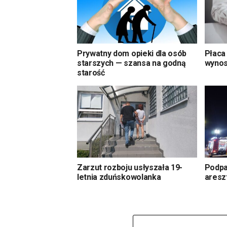
Prywatny dom opieki dla osób
Płaca 
starszych — szansa na godną
wynos
starość
Zarzut rozboju usłyszała 19-
Podpa
letnia zduńskowolanka
aresz