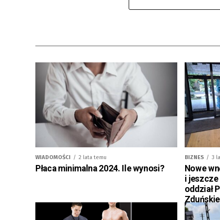
WIADOMOŚCI
2 lata temu
BIZNES
3 l
Płaca minimalna 2024. Ile wynosi?
Nowe wnę
i jeszcze
oddział 
Zduńskie