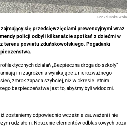
KPP Zduńska Wola
 zajmujący się przedsięwzięciami prewencyjnymi wraz
endy policji odbyli kilkanaście spotkań z dziećmi w
z terenu powiatu zduńskowolskiego. Pogadanki
zpieczeństwa.
ofilaktycznych działań „Bezpieczna droga do szkoły”
damiają im zagrożenia wynikające z nierozważnego
esień, zmrok zapada szybciej, niż w okresie letnim.
go bezpieczeństwa jest to, abyśmy byli widoczni.
 iż zostaniemy odpowiednio wcześnie zauważeni i nie
aszym udziałem. Noszenie elementów odblaskowych poza