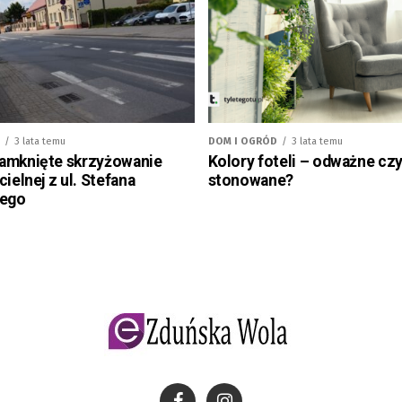
3 lata temu
DOM I OGRÓD
3 lata temu
amknięte skrzyżowanie
Kolory foteli – odważne cz
cielnej z ul. Stefana
stonowane?
iego