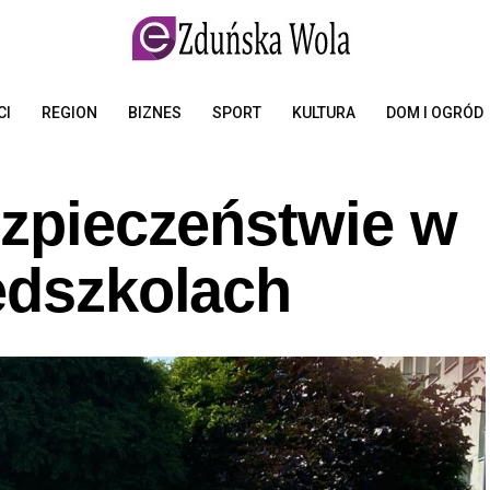
CI
REGION
BIZNES
SPORT
KULTURA
DOM I OGRÓD
ezpieczeństwie w
edszkolach