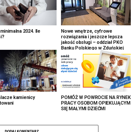
minimalna 2024. Ile
Nowe wnętrze, cyfrowe
i?
rozwiązania i jeszcze lepsza
jakość obsługi – oddział PKO
Banku Polskiego w Zduńskiej
Woli nowym formacie
lacze kamienicy
POMÓŻ W POWROCIE NA RYNEK
towani
PRACY OSOBOM OPIEKUJĄCYM
SIĘ MAŁYMI DZIEĆMI
DODAJ KOMENTARZ