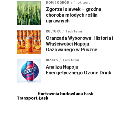
DOM I OGRÓD
1 rok temu
Zgorzel siewek – groźna
choroba młodych roślin
uprawnych
KULTURA
1 rok temu
Oranżada Wyborowa: Historia i
Właściwości Napoju
Gazowanego w Puszce
BIZNES
1 rok temu
Analiza Napoju
Energetycznego Ozone Drink
Hurtownia budowlana Łask
Transport Łask