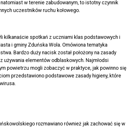
atomiast w terenie zabudowanym, to istotny czynnik
 innych uczestników ruchu kołowego.
i kilkanaście spotkań z uczniami klas podstawowych i
iasta i gminy Zduńska Wola. Omówiona tematyka
stwa. Bardzo duży nacisk został położony na zasady
az używania elementów odblaskowych. Najmłodsi
ym powietrzu mogli zobaczyć w praktyce, jak powinno się
eciom przedstawiono podstawowe zasady higieny, które
wirusa.
ńskowolskiego rozmawiano również jak zachować się w