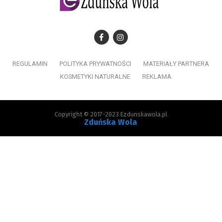
REGULAMIN
POLITYKA PRYWATNOŚCI
MATERIAŁY PARTNERA
KOSMETYKI NATURALNE
REKLAMA
Copyright © 2017-2023 Ezdunskawola.pl
Zduńska Wola