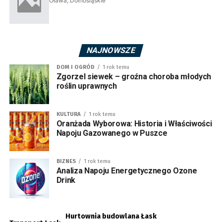
NAJNOWSZE
DOM I OGRÓD
1 rok temu
Zgorzel siewek – groźna choroba młodych
roślin uprawnych
KULTURA
1 rok temu
Oranżada Wyborowa: Historia i Właściwości
Napoju Gazowanego w Puszce
BIZNES
1 rok temu
Analiza Napoju Energetycznego Ozone
Drink
Hurtownia budowlana Łask