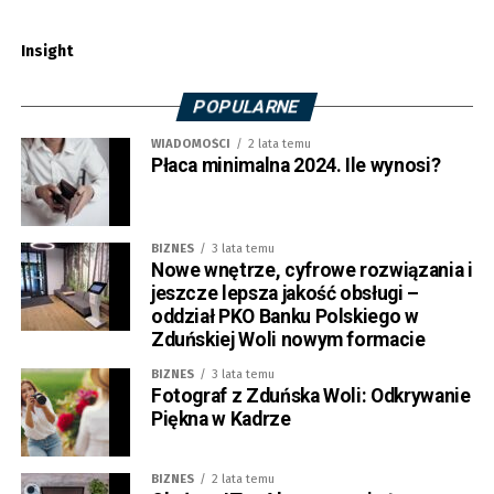
Insight
POPULARNE
WIADOMOŚCI
2 lata temu
Płaca minimalna 2024. Ile wynosi?
BIZNES
3 lata temu
Nowe wnętrze, cyfrowe rozwiązania i
jeszcze lepsza jakość obsługi –
oddział PKO Banku Polskiego w
Zduńskiej Woli nowym formacie
BIZNES
3 lata temu
Fotograf z Zduńska Woli: Odkrywanie
Piękna w Kadrze
BIZNES
2 lata temu