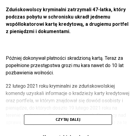
Zduńskowolscy kryminalni zatrzymali 47-latka, który
podczas pobytu w schronisku ukradł jednemu
współlokatorowi kartę kredytową, a drugiemu portfel
z pieniędzmi i dokumentami.
Później dokonywał płatności skradzioną kartą. Teraz za
popełnione przestępstwa grozi mu kara nawet do 10 lat
pozbawienia wolności.
22 lutego 2021 roku kryminalni ze zduńskowolskiej
komendy uzyskali informacje o kradzieży karty kredytowej
oraz portfela, w którym znajdował się dowód osobisty i
pieniądze, do których doszło 19 lutego 2021 roku na
terenie noclegowni dla osób bezdomnych. Pracujący nad
CZYTAJ DALEJ
sprawą policjanci szybko ustalili odpowiedzialnego za te
przestępstwa.
.