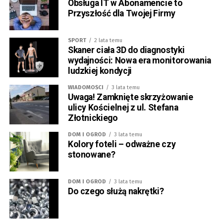
Obsługa IT w Abonamencie to
Przyszłość dla Twojej Firmy
SPORT
2 lata temu
Skaner ciała 3D do diagnostyki
wydajności: Nowa era monitorowania
ludzkiej kondycji
WIADOMOŚCI
3 lata temu
Uwaga! Zamknięte skrzyżowanie
ulicy Kościelnej z ul. Stefana
Złotnickiego
DOM I OGRÓD
3 lata temu
Kolory foteli – odważne czy
stonowane?
DOM I OGRÓD
3 lata temu
Do czego służą nakrętki?