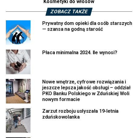
Kosmetyki do włosów
ZOBACZ TAKŻE
Prywatny dom opieki dla osób starszych
— szansa na godną starość
Płaca minimalna 2024. Ile wynosi?
Nowe wnętrze, cyfrowe rozwiązania i
jeszcze lepsza jakość obsługi – oddział
PKO Banku Polskiego w Zduńskiej Woli
nowym formacie
Zarzut rozboju usłyszała 19-letnia
zduńskowolanka
Okazał się nim być 47- letni zduńskowolanin, który został
zatrzymany 23 lutego 2021 roku. Mężczyzna dokonał
kradzieży wykorzystując moment nieuwagi dwóch