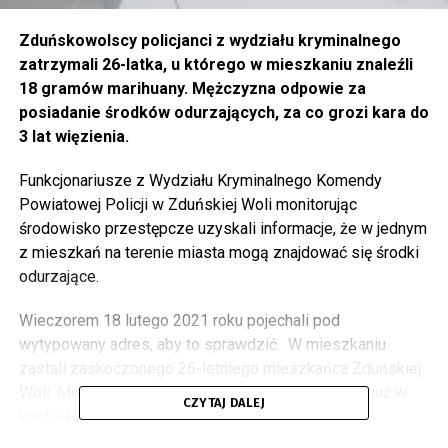
Zduńskowolscy policjanci z wydziału kryminalnego
zatrzymali 26-latka, u którego w mieszkaniu znaleźli
18 gramów marihuany. Mężczyzna odpowie za
posiadanie środków odurzających, za co grozi kara do
3 lat więzienia.
Funkcjonariusze z Wydziału Kryminalnego Komendy
Powiatowej Policji w Zduńskiej Woli monitorując
środowisko przestępcze uzyskali informacje, że w jednym
z mieszkań na terenie miasta mogą znajdować się środki
odurzające.
Wieczorem 18 lutego 2021 roku pojechali pod
wytypowany adres, aby to sprawdzić. W mieszkaniu
zastali zaskoczonego 26-letniego mieszkańca Zduńskiej
Woli. Mężczyzna wcześniej wielokrotnie wchodził już w
CZYTAJ DALEJ
konflikt z prawem.