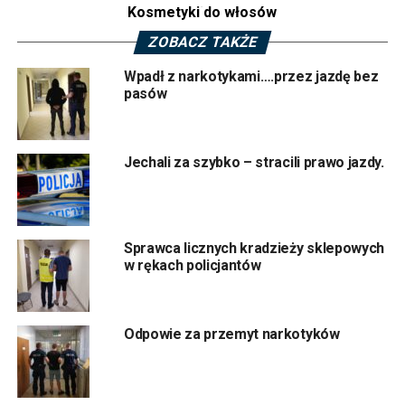
.
Kasy fiskalne Łódź
Kosmetyki do włosów
ZOBACZ TAKŻE
Podczas przeszukania policjanci znaleźli susz roślinny i
Wpadł z narkotykami….przez jazdę bez
wagę elektroniczną. Łącznie zabezpieczono ponad 18
pasów
gramów marihuany. W tej sytuacji 26-latek został
zatrzymany i usłyszał zarzut posiadania środków
odurzających. Za to przestępstwo grozi kara do 3 lat
Jechali za szybko – stracili prawo jazdy.
pobawienia wolności. /KPP Zduńska Wola
TAGI:
POLECAMY
POLICJA ZDUNSKA WOLA
POSIADANIE NARKOTYKÓW
Sprawca licznych kradzieży sklepowych
w rękach policjantów
NASTĘPNY
Robił zakupy płacąc cudzą kartą
POPRZEDNI
Próbował przekupić policjantów
Odpowie za przemyt narkotyków