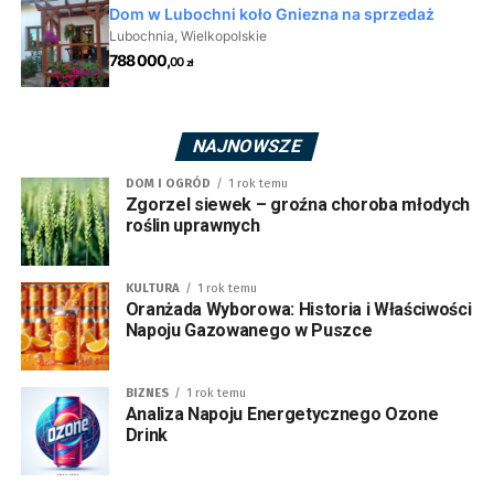
NAJNOWSZE
DOM I OGRÓD
1 rok temu
Zgorzel siewek – groźna choroba młodych
roślin uprawnych
KULTURA
1 rok temu
Oranżada Wyborowa: Historia i Właściwości
Napoju Gazowanego w Puszce
BIZNES
1 rok temu
Analiza Napoju Energetycznego Ozone
Drink