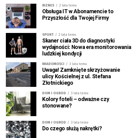
BIZNES
2 lata temu
Obsługa IT w Abonamencie to
Przyszłość dla Twojej Firmy
SPORT
2 lata temu
Skaner ciała 3D do diagnostyki
wydajności: Nowa era monitorowania
ludzkiej kondycji
WIADOMOŚCI
3 lata temu
Uwaga! Zamknięte skrzyżowanie
ulicy Kościelnej z ul. Stefana
Złotnickiego
DOM I OGRÓD
3 lata temu
Kolory foteli – odważne czy
stonowane?
DOM I OGRÓD
3 lata temu
Do czego służą nakrętki?