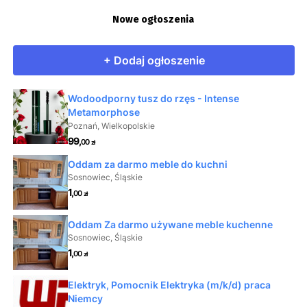
POPRZEDNI
Nowe ogłoszenia
Pogoń Zduńska Wola – UKS Ustków 6:2