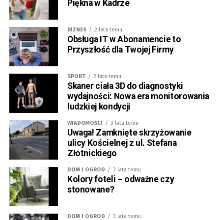
Piękna w Kadrze
BIZNES
2 lata temu
Obsługa IT w Abonamencie to
Przyszłość dla Twojej Firmy
SPORT
2 lata temu
Skaner ciała 3D do diagnostyki
wydajności: Nowa era monitorowania
ludzkiej kondycji
WIADOMOŚCI
3 lata temu
Uwaga! Zamknięte skrzyżowanie
ulicy Kościelnej z ul. Stefana
Złotnickiego
DOM I OGRÓD
3 lata temu
Kolory foteli – odważne czy
stonowane?
DOM I OGRÓD
3 lata temu