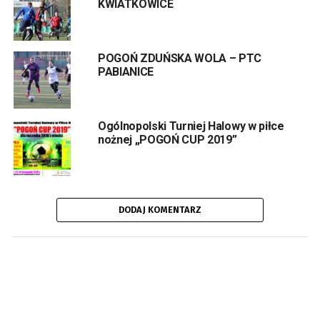
KWIATKOWICE
gospodarzy w dalszym ciągu przeważała i w 38 minucie
kolejnej dobrej sytuacji na strzelenie bramki nie
wykorzystała
Martyna Szymczak
przegrywając
POGOŃ ZDUŃSKA WOLA – PTC
pojedynek sam na sam z bramkarką z Białegostoku.
PABIANICE
W drugiej połowie przebieg meczu się nie zmienił. Stroną
przeważającą były gospodynie, ale brakowało
wykończenia akcji pod bramką gości. Dwóch klarownych
Ogólnopolski Turniej Halowy w piłce
sytuacji na zmianę wyniku nie wykorzystały
Julita
nożnej „POGOŃ CUP 2019”
Augustyniak i Paulina Marcińska
.
Następny mecz drużyna Pogoni rozegra w sobotę 21
września o godzinie 13:00 na wyjeździe z zespołem
MUKS Tomaszów Mazowiecki.
DODAJ KOMENTARZ
Tekst i zdjęcia:
Krzysztof Kochelak