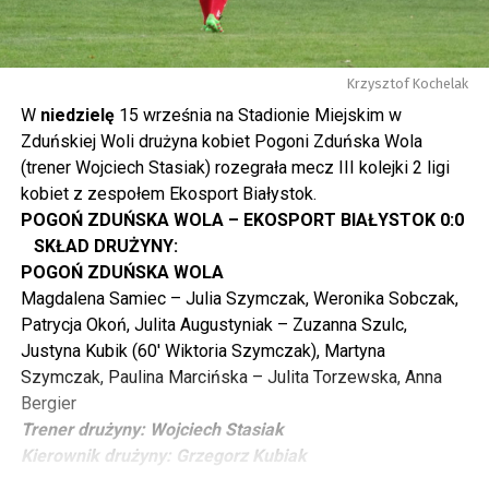
Krzysztof Kochelak
W
niedzielę
15 września na Stadionie Miejskim w
Zduńskiej Woli drużyna kobiet Pogoni Zduńska Wola
(trener Wojciech Stasiak) rozegrała mecz III kolejki 2 ligi
kobiet z zespołem Ekosport Białystok.
POGOŃ ZDUŃSKA WOLA – EKOSPORT BIAŁYSTOK 0:0
SKŁAD DRUŻYNY:
POGOŃ ZDUŃSKA WOLA
Magdalena Samiec – Julia Szymczak, Weronika Sobczak,
Patrycja Okoń, Julita Augustyniak – Zuzanna Szulc,
Justyna Kubik (60′ Wiktoria Szymczak), Martyna
Szymczak, Paulina Marcińska – Julita Torzewska, Anna
Bergier
Trener drużyny: Wojciech Stasiak
Kierownik drużyny: Grzegorz Kubiak