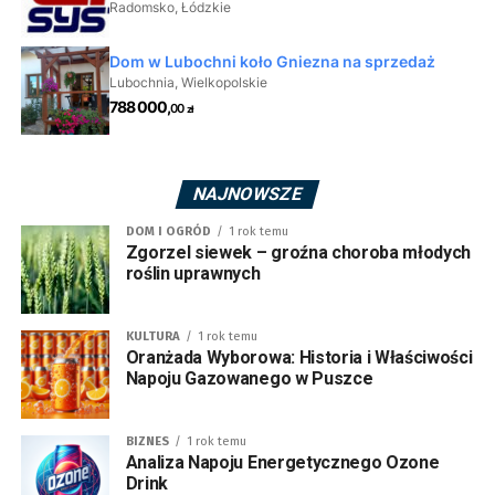
NAJNOWSZE
DOM I OGRÓD
1 rok temu
Zgorzel siewek – groźna choroba młodych
roślin uprawnych
KULTURA
1 rok temu
Oranżada Wyborowa: Historia i Właściwości
Napoju Gazowanego w Puszce
BIZNES
1 rok temu
Analiza Napoju Energetycznego Ozone
Drink