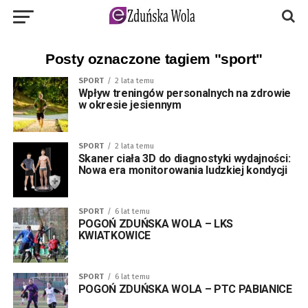
Posty oznaczone tagiem "sport"
SPORT
2 lata temu
Wpływ treningów personalnych na zdrowie
w okresie jesiennym
SPORT
2 lata temu
Skaner ciała 3D do diagnostyki wydajności:
Nowa era monitorowania ludzkiej kondycji
SPORT
6 lat temu
POGOŃ ZDUŃSKA WOLA – LKS
KWIATKOWICE
SPORT
6 lat temu
POGOŃ ZDUŃSKA WOLA – PTC PABIANICE