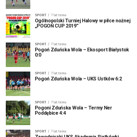
SPORT
7 lat temu
Ogólnopolski Turniej Halowy w piłce nożnej
„POGOŃ CUP 2019”
SPORT
7 lat temu
Pogoń Zduńska Wola – Ekosport Białystok
0:0
SPORT
7 lat temu
Pogoń Zduńska Wola – UKS Ustków 6:2
SPORT
7 lat temu
Pogoni Zduńska Wola – Termy Ner
Poddębice 4:4
SPORT
7 lat temu
Zawodniczki UKS Akademia Siatkówki